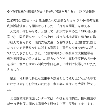
令和5年度権利擁護講演会「身寄り問題を考える」 講演会報告
2023年10月26日（木）飯山市文化交流館なちゅらで「令和5年度権
利擁護講演会」を開催致しました。「身寄り問題」を考える～
「大丈夫。何とかなる」と題して、新潟市を中心に「NPO法人身
寄りなし問題研究会」を立ち上げ、様々な地域課題に精力的に取
り組んでおられる 須貝秀昭先生 をお招きし、全国的に問題と
なっている身寄りなしに関する課題を、事例を交えながらお話し
ていただきました。また、北信地域障がい福祉自立支援協議会
権利擁護部会の皆さまにもご協力いただき、高齢者支援の具体例
を基に、利用しやすい制度や窓口を楽しい寸劇で披露していただ
きました。
講演、寸劇共に身近な出来事を題材として取り上げながら非常
にわかりやすくお伝えいただき、参加者の皆様にも大変好評でし
た。
北信圏域権利擁護センターでは、今後も定期的に、権利擁護や
成年後見制度に関わる講演会や研修を企画、実施して参ります。