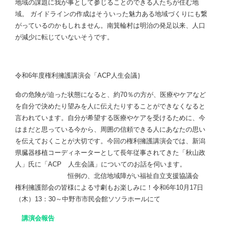
地域の課題に我が事として参じることのできる人たちが住む地
域。 ガイドラインの作成はそういった魅力ある地域づくりにも繋
がっているのかもしれません。南箕輪村は明治の発足以来、人口
が減少に転じていないそうです。
令和6年度権利擁護講演会「ACP人生会議｝
命の危険が迫った状態になると、約70％の方が、医療やケアなど
を自分で決めたり望みを人に伝えたりすることができなくなると
言われています。自分が希望する医療やケアを受けるために、今
はまだと思っている今から、周囲の信頼できる人にあなたの思い
を伝えておくことが大切です。今回の権利擁護講演会では、新潟
県臓器移植コーディネーターとして長年従事されてきた「秋山政
人」氏に「ACP 人生会議」についてのお話を伺います。
恒例の、北信地域障がい福祉自立支援協議会
権利擁護部会の皆様による寸劇もお楽しみに！令和6年10月17日
（木）13：30～中野市市民会館ソソラホールにて
講演会報告