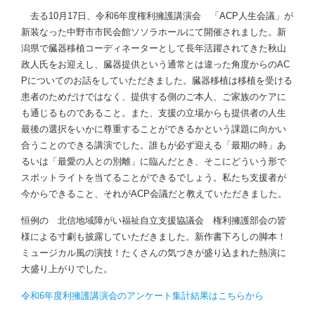
去る10月17日、令和6年度権利擁護講演会 「ACP人生会議」が
新装なった中野市市民会館ソソラホールにて開催されました。新
潟県で臓器移植コーディネーターとして長年活躍されてきた秋山
政人氏をお迎えし、臓器提供という通常とは違った角度からのAC
Pについてのお話をしていただきました。臓器移植は移植を受ける
患者のためだけではなく、提供する側のご本人、ご家族のケアに
も通じるものであること。また、支援の立場からも提供者の人生
最後の選択をいかに尊重することができるかという課題に向かい
合うことのできる講演でした。誰もが必ず迎える「最期の時」あ
るいは「最愛の人との別離」に臨んだとき、そこにどういう形で
スポットライトを当てることができるでしょう。私たち支援者が
今からできること、それがACP会議だと教えていただきました。
恒例の 北信地域障がい福祉自立支援協議会 権利擁護部会の皆
様による寸劇も披露していただきました。新作書下ろしの脚本！
ミュージカル風の演技！たくさんの気づきが盛り込まれた熱演に
大盛り上がりでした。
令和6年度利擁護講演会のアンケート集計結果はこちらから