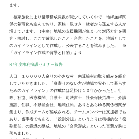
ます。
核家族化により世帯構成員数が減少していく中で、地縁血縁関
係の希薄化も進んでおり、家族・親せき・縁者から孤立する人が
増えています。（中略）地域の支援機関が集まって対応方針を研
究・検討し、ここで確認したこと・合意したことを、地域として
のガイドラインとして作成し、公表することを試みました。 ※
「ガイドライン作成の背景と目的」より
R7年度権利擁護セミナー報告
人口 １６０００人余りの小さな村 南箕輪村の取り組みを紹介
していただきました。「身寄りのない方が地域で安心して暮らす
ためのガイドライン」の作成には足掛け１０年かかったと。行
政、社協、医療機関、弁護士、司法書士、社会保険労務士、介護
施設、住職、不動産会社、地域住民。ありとあらゆる関係機関が
集まり、作成チームが編成される。チームメンバーは支援者でも
あり、当事者でもある。「役割分担」というよりは積極的な「役
割受任」の意識の醸成。地域の「合意形成」といった言葉が胸に
落ちました。