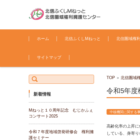
コンテンツに移動
ホーム
北信ふくしMねっと
北信圏域権
サイトマップ
検索:
TOP
北信圏域
>
令和5年
新着情報
Mねっと１０周年記念 むじかふぇ
中核機関に関する
コンサート2025
高齢化率の上昇に
令和７年度地域啓発研修会 権利擁
している、身寄り
護セミナー