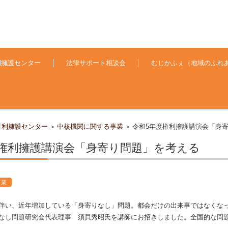
利擁護センター
法律サポート相談会
むじかふぇ（地域のふれ
権利擁護センター
中核機関に関する事業
令和5年度権利擁護講演会「身
>
>
度権利擁護講演会「身寄り問題」を考える
事業
伴い、近年増加している「身寄りなし」問題。都会だけの出来事ではなくな
なし問題研究会代表理事 須貝秀昭氏を講師にお招きしました。全国的な問